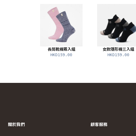
長筒靴襪兩入組
女款隱形襪三入組
HKD159.00
HKD159.00
關於我們
顧客服務