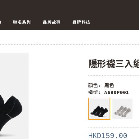
N
聯名系列
品牌故事
品牌科技
隱形襪三入
顏色:
黑色
造型:
A6B9F001
HKD159.00