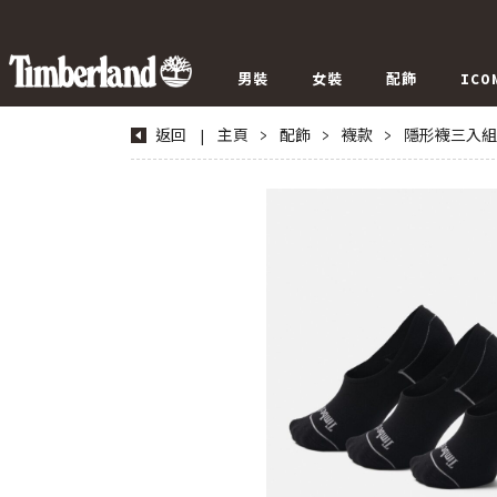
男裝
女裝
配飾
ICO
返回
|
主頁
>
配飾
>
襪款
>
隱形襪三入組