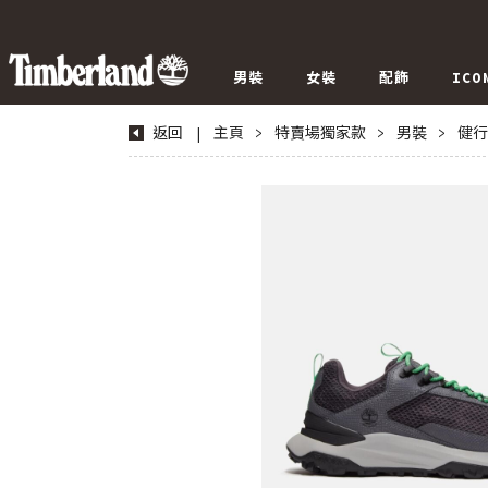
男裝
女裝
配飾
ICO
返回
|
主頁
>
特賣場獨家款
>
男裝
>
健行