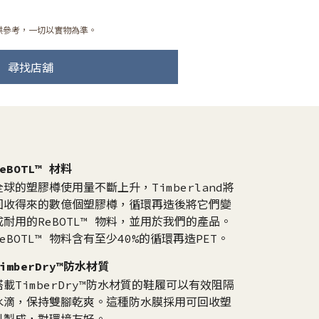
供參考，一切以實物為準。
尋找店舖
ReBOTL™ 材料
全球的塑膠樽使用量不斷上升，Timberland將
回收得來的數億個塑膠樽，循環再造後將它們變
成耐用的ReBOTL™ 物料，並用於我們的產品。
ReBOTL™ 物料含有至少40%的循環再造PET。
TimberDry™防水材質
搭載TimberDry™防水材質的鞋履可以有效阻隔
水滴，保持雙腳乾爽。這種防水膜採用可回收塑