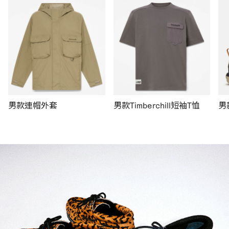
男款連帽外套
男款Timberchill短袖T恤
男