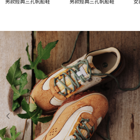
男款經典三孔帆船鞋
男款經典三孔帆船鞋
女