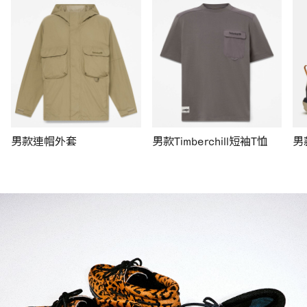
男款連帽外套
男款Timberchill短袖T恤
男