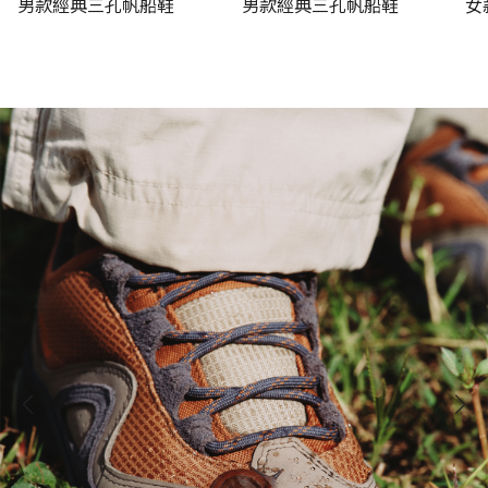
男款經典三孔帆船鞋
男款經典三孔帆船鞋
女