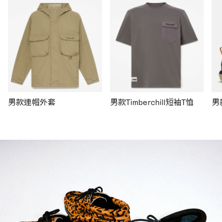
男款連帽外套
男款Timberchill短袖T恤
男