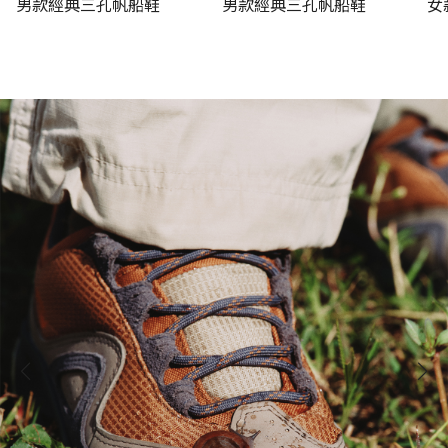
男款經典三孔帆船鞋
男款經典三孔帆船鞋
女