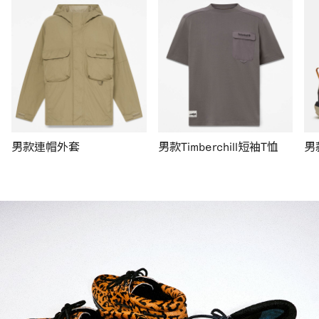
男款連帽外套
男款Timberchill短袖T恤
男