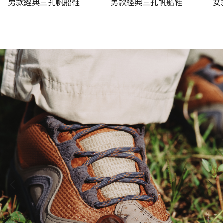
男款經典三孔帆船鞋
男款經典三孔帆船鞋
女