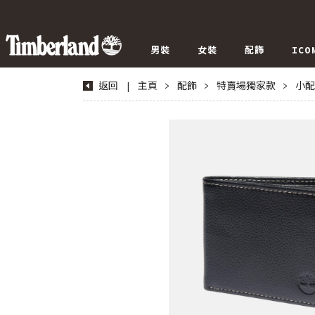
男裝
女裝
配飾
ICO
返回
|
主頁
>
配飾
>
特賣場獨家款
>
小配