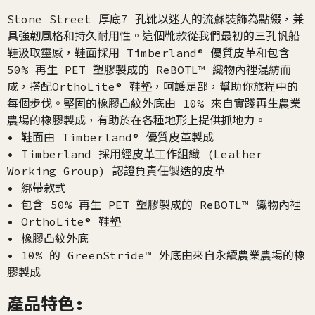
Stone Street 厚底7 孔靴以迷人的流蘇裝飾為點綴，兼
具強韌風格和持久耐用性。這個靴款從我們最初的三孔帆船
鞋汲取靈感，鞋面採用 Timberland® 優質皮革和包含
50% 再生 PET 塑膠製成的 ReBOTL™ 織物內裡混紡而
成，搭配OrthoLite® 鞋墊，呵護足部，幫助你旅程中的
每個步伐。堅固的橡膠凸紋外底由 10% 來自實踐再生農業
農場的橡膠製成，有助於在各種地形上提供抓地力。
• 鞋面由 Timberland® 優質皮革製成
• Timberland 採用經皮革工作組織 (Leather
Working Group) 認證負責任製造的皮革
• 綁帶款式
• 包含 50% 再生 PET 塑膠製成的 ReBOTL™ 織物內裡
• OrthoLite® 鞋墊
• 橡膠凸紋外底
• 10% 的 GreenStride™ 外底由來自永續農業農場的橡
膠製成
產品特色: