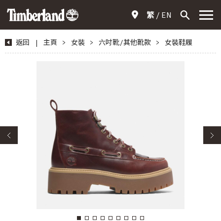
繁
EN
返回
|
主頁
>
女裝
>
六吋靴/其他靴款
>
女裝鞋履