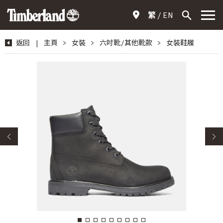
繁
EN
返回
|
主頁
>
女裝
>
六吋靴/其他靴款
>
女裝鞋履