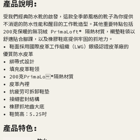
產品說明:
受我們經典防水靴的啟發，這款全季節風格的靴子為你提供
不消退的防水性能和醒目的工作靴造型。其他重要特點包括
200克保暖的無羽絨 PrimaLoft® 隔熱材質，襯墊鞋領以
舒適貼合腳踝，以及橡膠鞋底提供牢固的抓地力。
• 鞋面採用國際皮革工作組織（LWG）銀級認證皮革廠的
優質防水皮革
• 綁帶式設計
• 填充皮革鞋领
• 200克PrimaLo®隔熱材質
• 皮革內裡
• 抗疲劳可拆卸鞋垫
• 接縫密封結構
• 橡膠抓地齒大底
• 鞋筒高：5.25吋
產品特色: