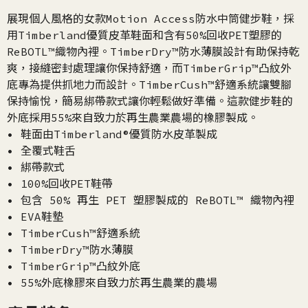
展現個人風格的女款Motion Access防水中筒健步鞋，採
用Timberland優質皮革鞋面和含有50%回收PET塑膠的
ReBOTL™織物內裡。TimberDry™防水薄膜設計有助保持乾
爽，接縫密封處理讓你保持舒適，而TimberGrip™凸紋外
底專為提供抓地力而設計。TimberCush™舒適系統讓雙腳
保持愉悅，簡易綁帶款式讓你輕鬆做好準備。這款健步鞋的
外底採用55%來自致力於再生農業農場的橡膠製成。
• 鞋面由Timberland®優質防水皮革製成
• 全覆式鞋舌
• 綁帶款式
• 100%回收PET鞋帶
• 包含 50% 再生 PET 塑膠製成的 ReBOTL™ 織物內裡
• EVA鞋墊
• TimberCush™舒適系統
• TimberDry™防水薄膜
• TimberGrip™凸紋外底
• 55%外底橡膠來自致力於再生農業的農場