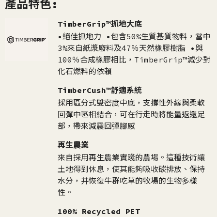
產品特色:
TimberGrip™抓地大底
•絕佳抓地力 •包含50%生質基質物料，當中
3%來自紙漿廢料及47％天然橡膠樹脂 •與
100％合成橡膠相比，TimberGrip™減少對
化石燃料的依賴
TimberCush™舒適系統
採用區分式雙密度中底，支撐性外緣與柔軟
回彈中區相結合，可在行走時將能量返還足
部，帶來減震回彈腳感
再生農業
來自採用再生農業實踐的農場。這種技術讓
土地得到休息，使其能夠吸收碳排放、保持
水分，并恢復牛群吃草的牧場的生物多樣
性。
100% Recycled PET