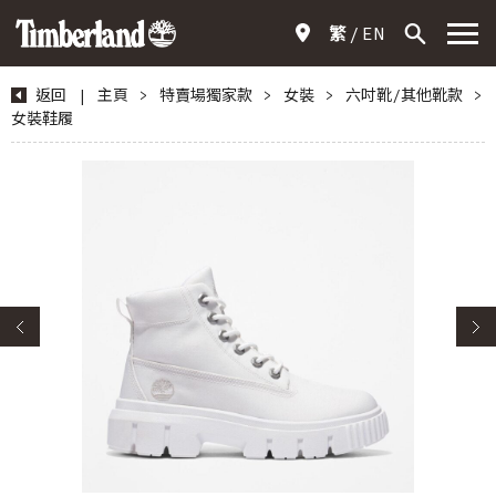
繁
EN
返回
|
主頁
>
特賣場獨家款
>
女裝
>
六吋靴/其他靴款
>
女裝鞋履