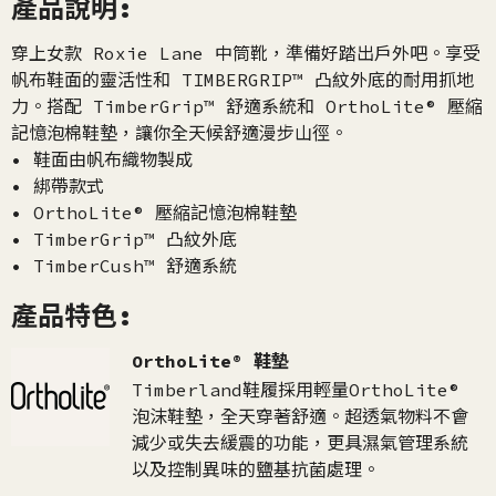
產品說明:
穿上女款 Roxie Lane 中筒靴，準備好踏出戶外吧。享受
帆布鞋面的靈活性和 TIMBERGRIP™ 凸紋外底的耐用抓地
力。搭配 TimberGrip™ 舒適系統和 OrthoLite® 壓縮
記憶泡棉鞋墊，讓你全天候舒適漫步山徑。
• 鞋面由帆布織物製成
• 綁帶款式
• OrthoLite® 壓縮記憶泡棉鞋墊
• TimberGrip™ 凸紋外底
• TimberCush™ 舒適系統
產品特色:
OrthoLite® 鞋墊
Timberland鞋履採用輕量OrthoLite®
泡沫鞋墊，全天穿著舒適。超透氣物料不會
減少或失去緩震的功能，更具濕氣管理系統
以及控制異味的鹽基抗菌處理。