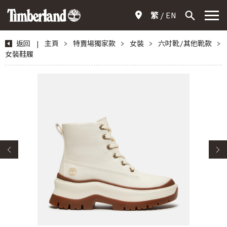
繁
EN
返回
|
主頁
>
特賣場獨家款
>
女裝
>
六吋靴/其他靴款
>
女裝鞋履