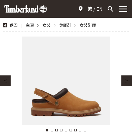
繁
EN
返回
|
主頁
>
女裝
>
休閒鞋
>
女裝鞋履