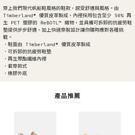
穿上我們現代帆船鞋風格的鞋款，感受舒適與風格。由
Timberland® 優質皮革製成，內裡採用包含至少 50% 再
生 PET 塑膠的 ReBOTL™ 織物，並具備可拆卸的抗疲勞鞋
墊提供步步舒適，加上快速穿脫設計讓你隨時應對各種挑
戰。
．鞋面由 Timberland® 優質皮革製成
．可拆卸的抗疲勞鞋墊
．再生聚酯纖維內裡
．套穿款式
．橡膠外底
產品推薦