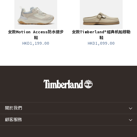
女款Motion Access防水健步
女款Timberland®經典帆船穆勒
鞋
鞋
HKD1,199.00
HKD1,099.00
關於我們
顧客服務