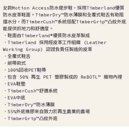
女款Motion Access防水健步鞋，採用Timberland優質
防水皮革鞋面。TimberDry™防水薄膜和全覆式鞋舌有助阻
擋水分，而TimberCush™系統搭配TimberGrip™凸紋外底
能提供抓地力和舒適度。
．鞋面由Timberland®優質防水皮革製成
．Timberland 採用經皮革工作組織 (Leather
Working Group) 認證負責任製造的皮革
．全覆式鞋舌
．綁帶款式
．100%回收PET鞋帶
．包含 50% 再生 PET 塑膠製成的 ReBOTL™ 織物內裡
．EVA鞋墊
．TimberCush™舒適系統
．EVA中底
．TimberDry™防水薄膜
．55%外底橡膠來自致力於再生農業的農場
．TimberGrip™凸紋外底