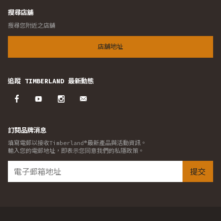
搜尋店舖
搜尋您附近之店舖
店舖地址
追蹤 TIMBERLAND 最新動態
訂閱品牌消息
填寫電郵以接收Timberland®最新產品與活動資訊。
輸入您的電郵地址，即表示您同意我們的私隱政策。
提交