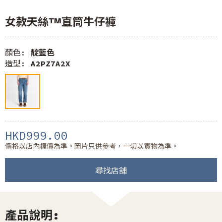
女款天絲™直筒牛仔褲
顏色:
靛藍色
造型:
A2PZ7A2X
HKD999.00
價格以店內標價為準。圖片只供參考，一切以實物為準。
尋找店舖
產品說明: