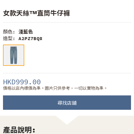
女款天絲™直筒牛仔褲
顏色:
淺藍色
造型:
A2PZ7BQ8
HKD999.00
價格以店內標價為準。圖片只供參考，一切以實物為準。
尋找店舖
產品說明: