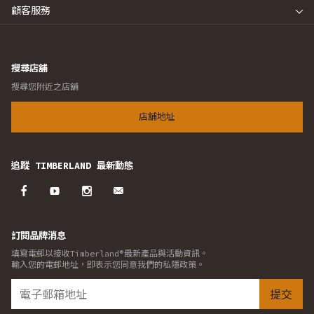
顧客服務
搜尋店舖
搜尋您附近之店舖
店舖地址
追蹤 TIMBERLAND 最新動態
訂閱品牌消息
填寫電郵以接收Timberland®最新產品與活動資訊。
輸入您的電郵地址，即表示您同意我們的私隱政策。
提交