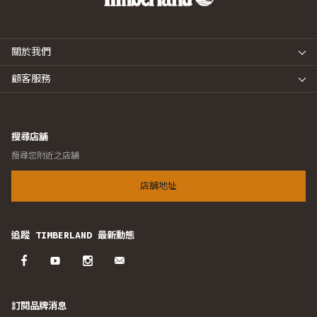
關於我們
顧客服務
搜尋店舖
搜尋您附近之店舖
店舖地址
追蹤 TIMBERLAND 最新動態
訂閱品牌消息