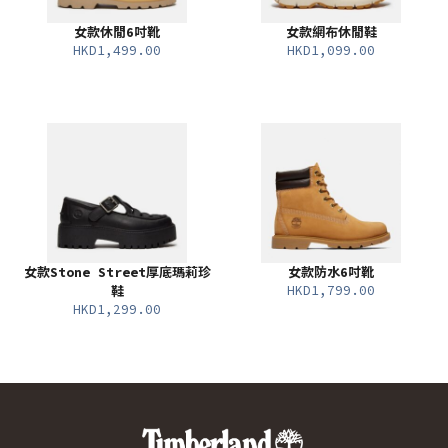
女款休閒6吋靴
女款網布休閒鞋
HKD1,499.00
HKD1,099.00
女款Stone Street厚底瑪莉珍
女款防水6吋靴
HKD1,799.00
鞋
HKD1,299.00