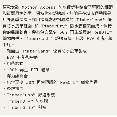
這款女款 Motion Access 防水健步鞋結合了堅固的細節
和街頭風格外型，保持你的舒適感，無論是在城市通勤還是
戶外夏季探險。採用接縫處密封結構的 Timberland® 優
質防水皮革鞋面 和 TimberDry™ 防水膜精製而成，保持
你的雙腳乾爽，帶有包含至少 50% 再生塑膠的 ReBOTL™
織物內裡、TimberCush™ 舒適系統，以及 EVA 鞋墊 和
中底。
．鞋面由 Timberland® 優質防水皮革製成
．EVA 鞋墊和中底
．綁帶款式
．100% 再生 PET 鞋帶
．彈力繩開合
．包含至少 50% 再生塑膠的 ReBOTL™ 織物內裡
．後跟拉片
．TimberCush™ 舒適系統
．TimberDry™ 防水膜
．TimberGrip™ 科技