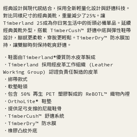
經典設計與現代感結合，採用全新輕量化設計與舒適科技。
對比同樣尺寸的經典黃靴，重量減少了25%。讓
Timberland 25成為你日常生活中的街頭必備單品。延續
經典黃靴外型，搭載 TimberCush™ 舒適中底與彈性鞋帶
設計，腳感更柔軟，穿脫更輕鬆。TimberDry™ 防水膜加
持，讓雙腳時刻保持乾爽舒適。
．鞋面由Timberland®優質防水皮革製成
．Timberland 採用經皮革工作組織 (Leather
Working Group) 認證負責任製造的皮革
．綁帶款式
．軟墊鞋領
．包含 50% 再生 PET 塑膠製成的 ReBOTL™ 織物內裡
．OrthoLite® 鞋墊
．提供足弓支撐的尼龍鞋骨
．TimberCush™ 舒適系統
．TimberDry™ 防水膜
．橡膠凸紋外底