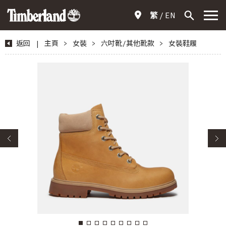
繁
EN
返回
|
主頁
>
女裝
>
六吋靴/其他靴款
>
女裝鞋履