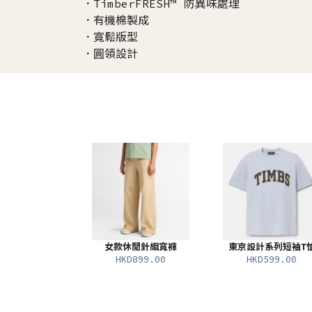
．TimberFRESH™ 防異味處理
．有機棉製成
．寬鬆版型
．圓領設計
女款休閒針織寬褲
東京設計系列短袖T
HKD899.00
HKD599.00