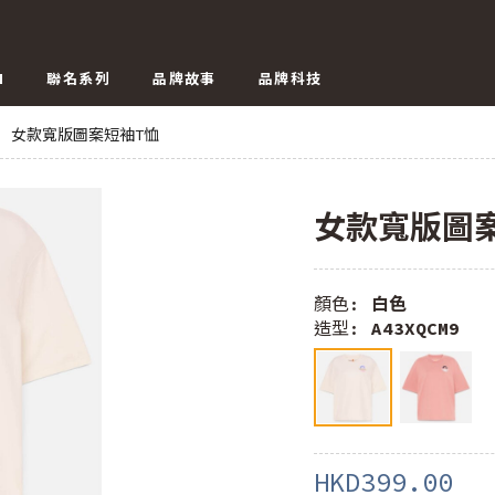
N
聯名系列
品牌故事
品牌科技
女款寬版圖案短袖T恤
女款寬版圖
顏色:
白色
造型:
A43XQCM9
HKD399.00