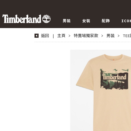
男裝
女裝
配飾
ICO
返回
|
主頁
>
特賣場獨家款
>
男裝
>
TE