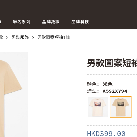
N
聯名系列
品牌故事
品牌科技
E款
>
男裝服飾
>
男款圖案短袖T恤
男款圖案短
顏色:
米色
造型:
A5S2XY94
HKD399.00