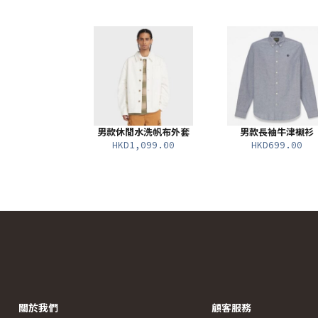
男款休閒水洗帆布外套
男款長袖牛津襯衫
HKD1,099.00
HKD699.00
關於我們
顧客服務