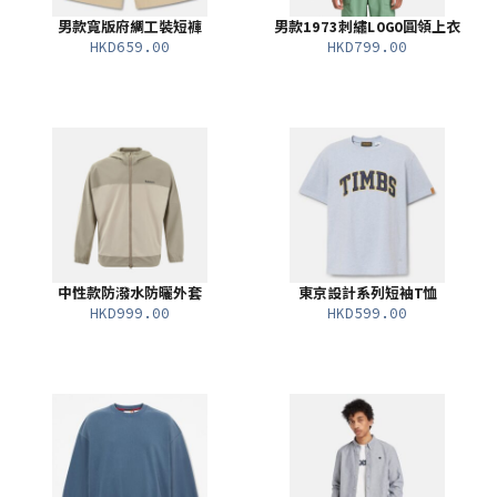
男款寬版府綢工裝短褲
男款1973刺繡LOGO圓領上衣
HKD659.00
HKD799.00
中性款防潑水防曬外套
東京設計系列短袖T恤
HKD999.00
HKD599.00