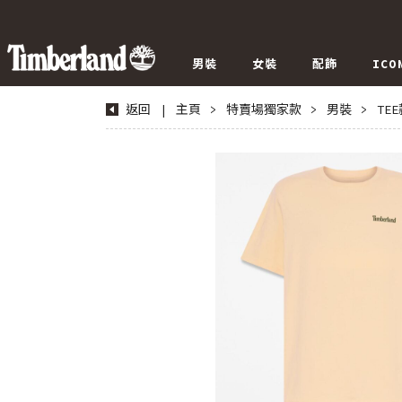
男裝
女裝
配飾
ICO
返回
|
主頁
>
特賣場獨家款
>
男裝
>
TE