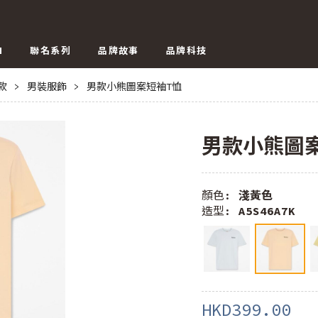
N
聯名系列
品牌故事
品牌科技
E款
>
男裝服飾
>
男款小熊圖案短袖T恤
男款小熊圖
顏色:
淺黃色
造型:
A5S46A7K
HKD399.00