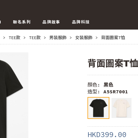
N
聯名系列
品牌故事
品牌科技
>
TEE款
>
TEE款
>
男裝服飾
>
女裝服飾
>
背面圖案T恤
背面圖案T
顏色:
黑色
造型:
A5SR7001
HKD399.00