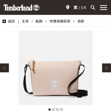
繁
EN
返回
|
主頁
>
配飾
>
特賣場獨家款
>
袋款