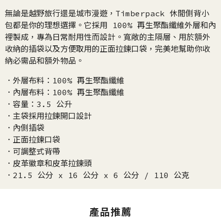
無論是越野旅行還是城市漫遊，Timberpack 休閒側背小
包都是你的理想選擇。它採用 100% 再生聚酯纖維外層和內
裡製成，專為日常耐用性而設計。寬敞的主隔層、用於額外
收納的插袋以及方便取用的正面拉鍊口袋，完美地幫助你收
納必需品和額外物品。
．外層布料：100% 再生聚酯纖維
．內層布料：100% 再生聚酯纖維
．容量：3.5 公升
．主袋採用拉鍊開口設計
．內側插袋
．正面拉鍊口袋
．可調整式背帶
．皮革徽章和皮革拉鍊頭
．21.5 公分 x 16 公分 x 6 公分 / 110 公克
產品推薦