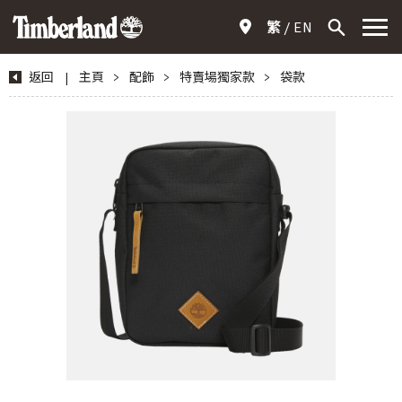
繁
EN
返回
|
主頁
>
配飾
>
特賣場獨家款
>
袋款