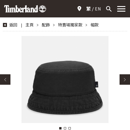
繁
EN
返回
|
主頁
>
配飾
>
特賣場獨家款
>
帽款