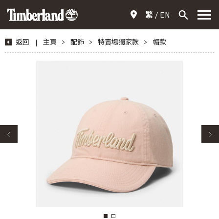
繁
EN
返回
|
主頁
>
配飾
>
特賣場獨家款
>
帽款