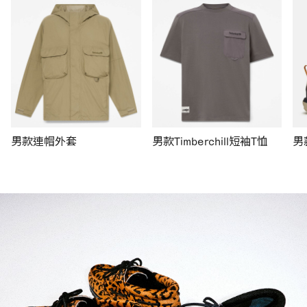
男款連帽外套
男款Timberchill短袖T恤
男