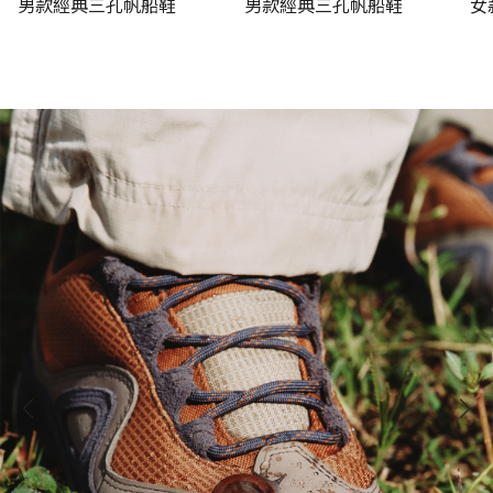
男款經典三孔帆船鞋
男款經典三孔帆船鞋
女