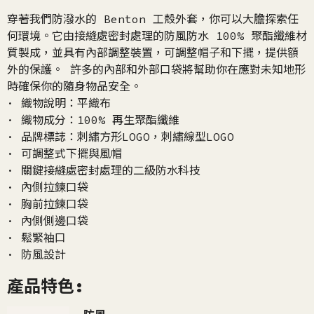
穿著我們防潑水的 Benton 工殼外套，你可以大膽探索任
何環境。它由接縫處密封處理的防風防水 100% 聚酯纖維材
質製成，並具有內部調整裝置，可調整帽子和下擺，提供額
外的保護。 許多的內部和外部口袋將幫助你在應對未知地形
時確保你的隨身物品安全。
· 織物說明：平織布
· 織物成分：100% 再生聚酯纖維
· 品牌標誌：刺繡方形LOGO，刺繡線型LOGO
· 可調整式下擺與風帽
· 關鍵接縫處密封處理的二級防水科技
· 內側拉鍊口袋
· 胸前拉鍊口袋
· 內側側邊口袋
· 鬆緊袖口
· 防風設計
產品特色: