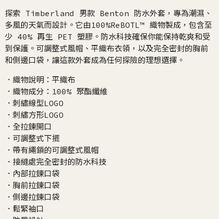
探索 Timberland 男款 Benton 防水外套，專為潮濕、
多風的天氣而設計。它由100%ReBOTL™ 織物製成，包含至
少 40% 再生 PET 塑膠。防水科技確保你能保持乾爽和受
到保護。可調整式風帽、平織布衣領，以及完全密封的胸前
和側邊口袋，讓這款外套成為任何探險的理想選擇。
．織物說明：平織布
．織物成分：100% 聚酯纖維
．刺繡線型LOGO
．刺繡方形LOGO
．全拉鍊開口
．可調整式下擺
．帶有繩鎖的可調整式風帽
．接縫處完全密封的防水科技
．內部拉鍊口袋
．胸前拉鍊口袋
．側邊拉鍊口袋
．鬆緊袖口