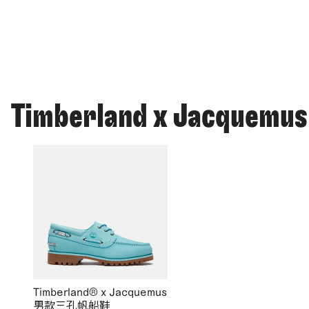
Timberland x Jacquemus
Timberland® x Jacquemus
男款三孔帆船鞋