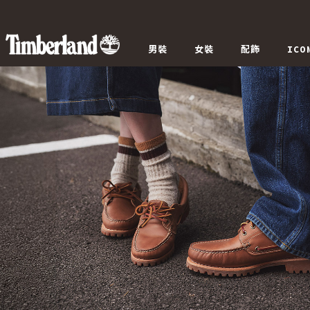
男裝
女裝
配飾
ICO