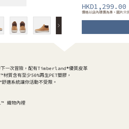
HKD1,299.00
價格以店內標價為準。圖片只
的下一次冒險，配有Timberland®優質皮革
™材質含有至少50%再生PET塑膠，
ush™舒適系統讓你活動不受限。
TL™ 織物內裡