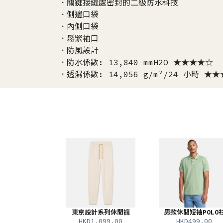
．關鍵接縫處密封的二級防水科技
．側邊口袋
．內側口袋
．鬆緊袖口
．防風設計
．防水係數: 13,840 mmH2O ★★★★☆
．透濕係數: 14,056 g/m²/24 小時 ★
東京設計系列休閒褲
男款休閒短袖POLO
HKD1,099.00
HKD499.00