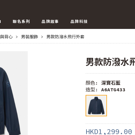
N
聯名系列
品牌故事
品牌科技
與背心
>
男裝服飾
>
男款防潑水飛行外套
男款防潑水
顏色:
深寶石藍
造型:
A6ATG433
HKD1,299.00