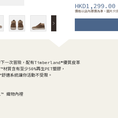
HKD1,299.00
價格以店內標價為準。圖片只
的下一次冒險，配有Timberland®優質皮革
™材質含有至少50%再生PET塑膠，
ush™舒適系統讓你活動不受限。
TL™ 織物內裡