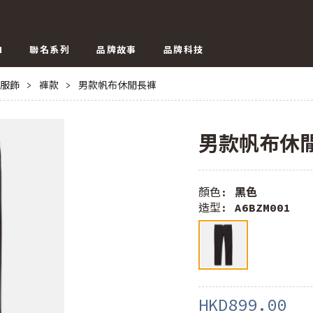
N
聯名系列
品牌故事
品牌科技
服飾
>
褲款
>
男款帆布休閒長褲
男款帆布休
顏色:
黑色
造型:
A6BZM001
HKD899.00