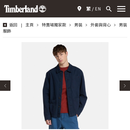
繁
EN
返回
|
主頁
>
特賣場獨家款
>
男裝
>
外套與背心
>
男裝
服飾