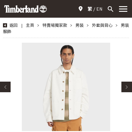
繁
EN
返回
|
主頁
>
特賣場獨家款
>
男裝
>
外套與背心
>
男裝
服飾