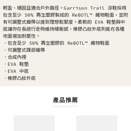
輕盈、穩固且適合戶外路徑。Garrison Trail 涼鞋採用
包含至少 50% 再生塑膠製成的 ReBOTL™ 織物鞋面，並附
有可調整式織帶以達到理想鬆緊度。柔軟的 EVA 鞋墊與中
底讓你在長途行走時維持緩衝感，橡膠凸紋外底則能在各種
地面增加耐磨性。
．包含至少 50% 再生塑膠的 ReBOTL™ 織物鞋面
．可調整式踝部織帶
．合成內裡
．EVA 鞋墊
．EVA 中底
．橡膠凸紋外底
產品推薦