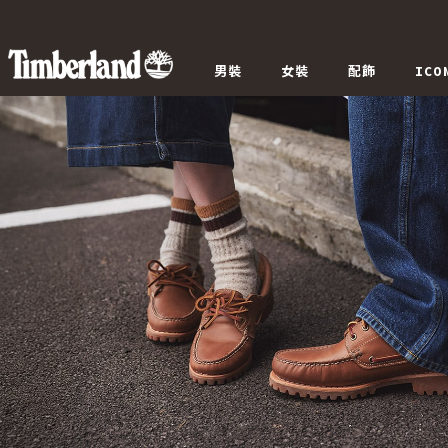
男裝
女裝
配飾
ICO