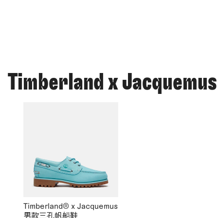
Timberland x Jacquemus
Timberland® x Jacquemus
男款三孔帆船鞋