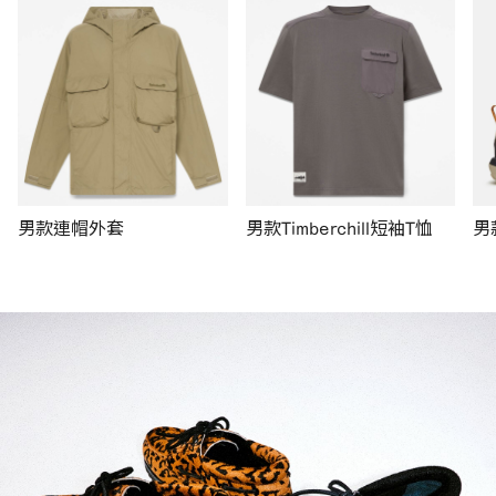
男款連帽外套
男款Timberchill短袖T恤
男