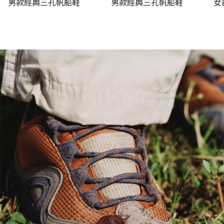
男款經典三孔帆船鞋
男款經典三孔帆船鞋
女