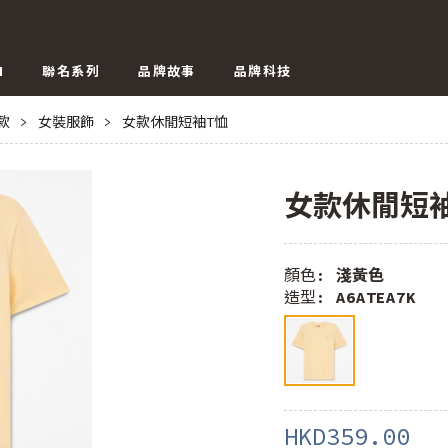
N
聯名系列
品牌故事
品牌科技
E款
>
女裝服飾
>
女款休閒短袖T恤
女款休閒短
顏色:
淺黃色
造型:
A6ATEA7K
HKD359.00