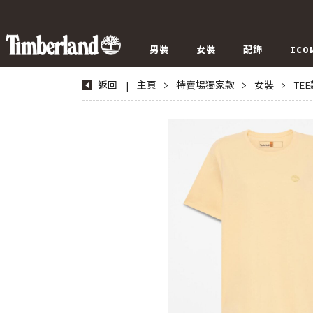
男裝
女裝
配飾
ICO
返回
|
主頁
>
特賣場獨家款
>
女裝
>
TE