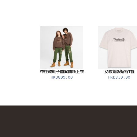
中性款靴子圖案圓領上衣
女款寬版短袖T恤
HKD899.00
HKD359.00