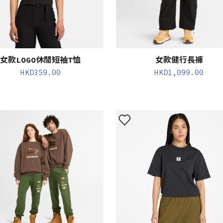
女款LOGO休閒短袖T恤
女款健行長褲
HKD
359.00
HKD
1,099.00