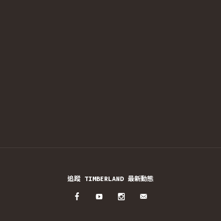
追蹤 TIMBERLAND 最新動態