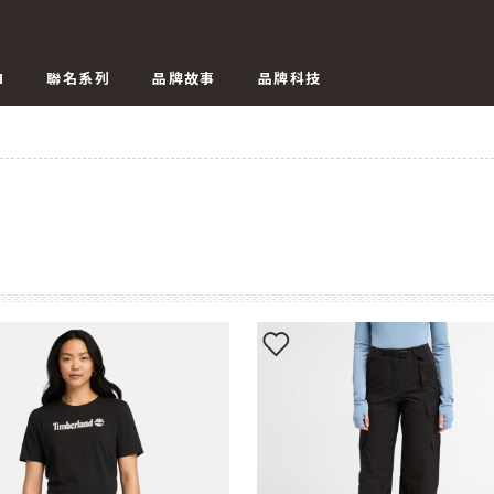
N
聯名系列
品牌故事
品牌科技