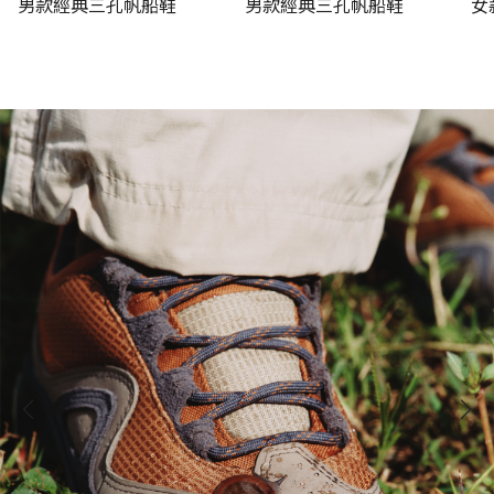
男款經典三孔帆船鞋
男款經典三孔帆船鞋
女