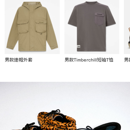
男款連帽外套
男款Timberchill短袖T恤
男