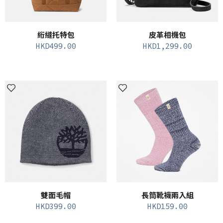
絎縫托特包
皮革相機包
HKD
499.00
HKD
1,299.00
雙面毛帽
長筒靴襪兩入組
HKD
399.00
HKD
159.00