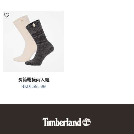
長筒靴襪兩入組
HKD
159.00