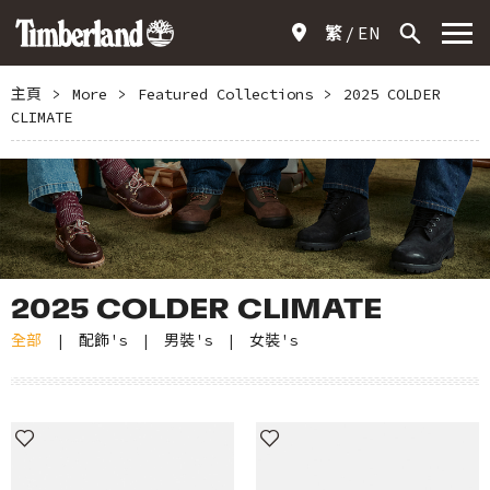
繁
EN
主頁
>
More
>
Featured Collections
>
2025 COLDER
CLIMATE
2025 COLDER CLIMATE
全部
配飾's
男裝's
女裝's
|
|
|